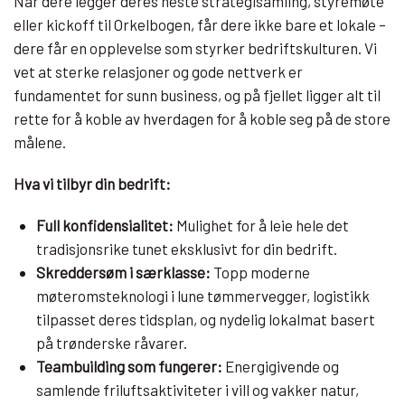
Når dere legger deres neste strategisamling, styremøte
eller kickoff til Orkelbogen, får dere ikke bare et lokale –
dere får en opplevelse som styrker bedriftskulturen. Vi
vet at sterke relasjoner og gode nettverk er
fundamentet for sunn business, og på fjellet ligger alt til
rette for å koble av hverdagen for å koble seg på de store
målene.
Hva vi tilbyr din bedrift:
Full konfidensialitet:
Mulighet for å leie hele det
tradisjonsrike tunet eksklusivt for din bedrift.
Skreddersøm i særklasse:
Topp moderne
møteromsteknologi i lune tømmervegger, logistikk
tilpasset deres tidsplan, og nydelig lokalmat basert
på trønderske råvarer.
Teambuilding som fungerer:
Energigivende og
samlende friluftsaktiviteter i vill og vakker natur,