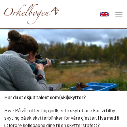
Har du et skjult talent som (ski)skytter?
Hva: På vår offentlig godkjente skytebane kan vi tilby
skyting på skiskytterblinker for våre gjester. Hva med å
utfordre kollegaene dine til en skytterstafett?