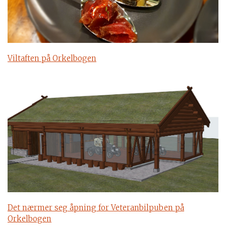
Viltaften på Orkelbogen
Det nærmer seg åpning for Veteranbilpuben på
Orkelbogen