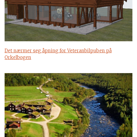
Det nærmer seg åpning for Veteranbilpuben på
Orkelbogen