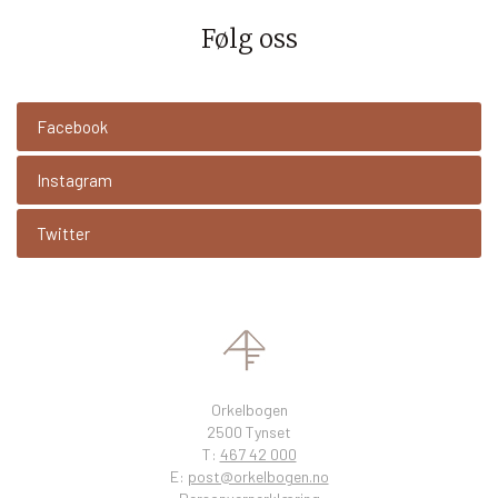
Følg oss
Facebook
Instagram
Twitter
Orkelbogen
2500 Tynset
T:
467 42 000
E:
post@orkelbogen.no