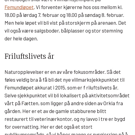
Femundløpet
. Vi forventer kjørerne hos oss mellom kl.
18.00 på lørdag 7. februar og 18.00 på søndag 8. februar.
Men hele løpet vil bli vist på storskjerm på arenaen. Det
vil også være salgsboder, bålplasser og stor stemning
der hele dagen.
Friluftslivets år
Naturopplevelser er en av våre fokusområder. Så det
føles veldig bra å få bli det nye villmarksjekkpunktet til
Femundløpet akkurat i 2015, som er f riluftslivets år.
Selve sjekkpunktet vil bli lokalisert på aktivitetsområdet
vårt på Fætten, som ligger på andre siden av Orkla fra
gården. Her er et av de gamle stabburene blitt
restaurert til veterinærkontor, og ny lavvo i tre er bygd
for overnatting. Her er det også et stort
publikumsområde, så vi håper mange er nysgjerrige på å