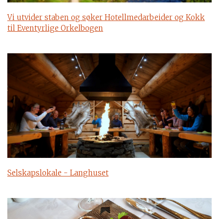
Vi utvider staben og søker Hotellmedarbeider og Kokk
til Eventyrlige Orkelbogen
Selskapslokale - Langhuset