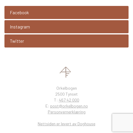
Facebook
Instagram
Twitter
Orkelbogen
2500 Tynset
T:
467 42 000
E:
post@orkelbogen.no
Personvernerklæring
Nettsiden er levert av Doghouse