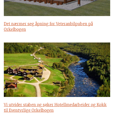
Det nærmer seg åpning for Veteranbilpuben på
Orkelbogen
Vi utvider staben og søker Hotellmedarbeider og Kokk
til Eventyrlige Orkelbogen