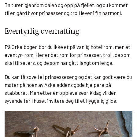
Ta turen gjennom dalen og opp på fjellet, og du kommer
til en gård hvor prinsesser og troll lever i fin harmoni.
Eventyrlig overnatting
På Orkelbogen bor du ikke et på vanlig hotellrom, men et
eventyr-rom. Her er det rom for prinsesser, troll, de som
skal til seters, og de som har gått langt om lenge.
Du kan få sove i ei prinsesseseng og det kan godt være du
møter på noen av Askeladdens gode hjelpere på
stabburet. Men etter en opplevelsesrik dag vil den
syvende far i huset invitere deg til et hyggelig gilde.