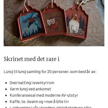
Skrinet med det rare i
Lunsj til lunsj samling for 20 personer, som består av:
Overnatting i eventyrrom
Varm lunsj ved ankomst
Konferansesal med moderne AV-utstyr
Kaffe, te, isvann og «noe å bite ti»
Lagbygging i vår utendørs aktivitetsløype eller