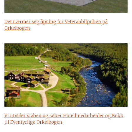
Det nærmer seg åpning for Veteranbilpuben på
Orkelbogen
Vi utvider staben og søker Hotellmedarbeider og Kokk
til Eventyrlige Orkelbogen